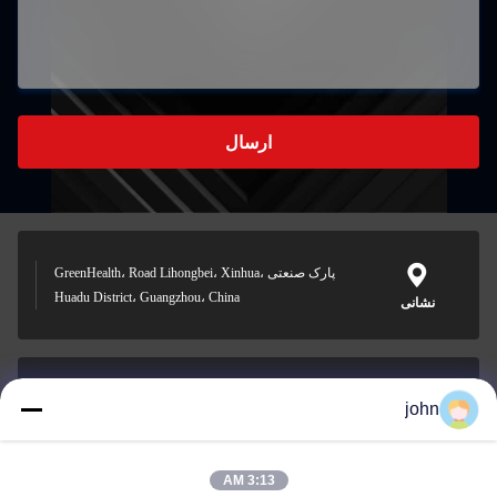
ارسال
پارک صنعتی GreenHealth، Road Lihongbei، Xinhua،
Huadu District، Guangzhou، China
نشانی
john
lvdi11@greencooker.com
پست الکترونیک
3:13 AM