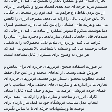
تجاری صدای کم و عملکرد پایدار را تضمین می کند، در حالی که
سیستم تبرید چرخه ای سه بعدی انجماد سریع و یکنواخت را برای
از بین بردن نقاط داغ فراهم می کند. فوم ریز متخلخل با چگالی
بالا عایق حرارتی عالی را ارائه می دهد، مصرف انرژی را کاهش
می دهد و هزینه های عملیاتی را پایین نگه می دارد. سیستم کنترل
دما هوشمند میکروکامپیوتر عملکرد را ساده می کند، در حالی که
سبدهای قابل جابجایی امکان سازماندهی و ذخیره سازی آسان را
فراهم می کنند. نورپردازی ملایم LED محصولات را به شکلی
جذاب برجسته می کند و شیشه با شفافیت بالا تضمین می کند که
هر مورد به وضوح برای مشتریان قابل مشاهده است.
در صورت استفاده صحیح، فریزرهای جزیره ای برای نمایش و
فروش طیف وسیعی از غذاهای منجمد و در عین حال حفظ
کیفیت مطلوب محصول بسیار موثر هستند. فریزرهای جزیره ای
تجاری ما در اندازه ها و پیکربندی های مختلف برای متناسب با هر
فضای خرده فروشی عرضه می شوند و خنک کننده قابل اعتماد،
کارایی انرژی و ساخت و ساز بادوام را ارائه می دهند. برای
انتخاب مدل مناسب فروشگاه خود به کمک نیاز دارید؟ برای
توصیه ها و پیشنهادات حرفه ای با ما تماس بگیرید.