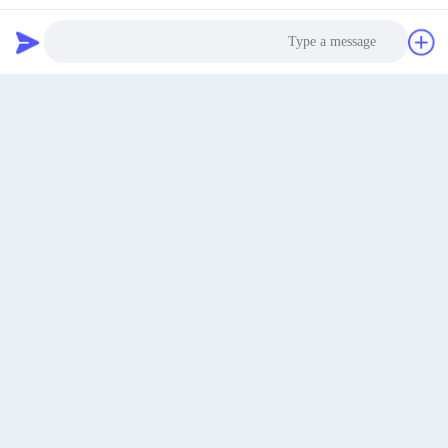
یک نقل قول دریافت کنید
پارک صنعتی GreenHealth، Road Lihongbei، Xinhua،
Huadu District، Guangzhou، China
نشانی
Photo
lvdi11@greencooker.com
Video Call
پست الکترونیک
Audio Call
0086-153-7406-6785
تلفن