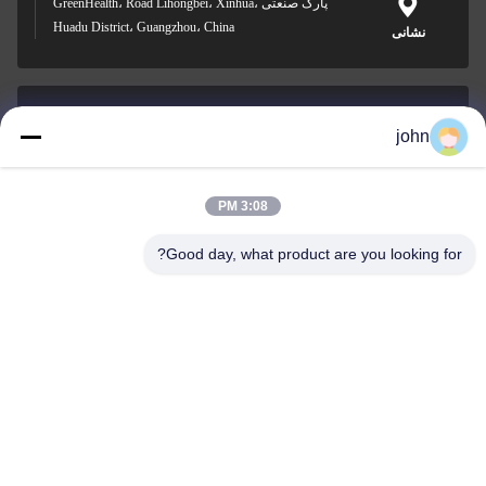
پارک صنعتی GreenHealth، Road Lihongbei، Xinhua،
Huadu District، Guangzhou، China
نشانی
john
lvdi11@greencooker.com
پست الکترونیک
3:08 PM
Good day, what product are you looking for?
0086-153-7406-6785
تلفن
Guangdong Green&Health Intelligence Cold
Chain Technology Co.,LTD