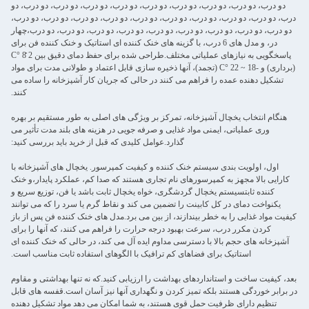
دو درب، دو درب، دو درب، دو درب، دو درب، دو درب، دو درب، دو درب، دو درب، دو
درب، دو درب، دو درب، دو درب، دو درب، دو درب، دو درب، دو درب، دو درب، دو درب،
دو درب، دو درب، دو درب، دو درب، دو درب، دو درب، دو درب، دو درب، دو درب،چهار
در، و مدل های 6 درب، با گزینه های خنک کننده ای استاتیک و خنک کننده فن برای
پاسخگویی به نیازهای عملیاتی مختلف.طراحی شده برای حفظ دمای دقیق بین 2 ̊8 °C
(برداری) و -18 ~ 22 °C (تجمد)، آنها ذخیره سازی قابل اعتماد و طولانی مدت برای مواد
تشکیل دهنده عمده را فراهم می کنند در حالی که جریان کار آشپزخانه را ساده می
کنند.
هنگام انتخاب یخچال آشپزخانه، تمرکز بر ویژگی های اصلی به طور مستقیم بر بهره
وری عملیاتی، ایمنی مواد غذایی و صرفه جویی در هزینه های بلند مدت تأثیر می
گذارد.عوامل کلیدی که قبل از خرید باید بررسی کنید:
اول، اولویت بندی سیستم خنک کننده و کیفیت کمپرسور. یخچال های آشپزخانه با
کارایی بالا مجهز به کمپرسورهای نام تجاری هستند که صدا کم، عملکرد پایدار،و خنک
کننده ثابتسیستم یخچال گردشگری، خواه یخچال ثابت باشد یا فن، توزیع سریع و
یکنواخت دمای در کل کابینت را تضمین می کند و نقاط گرم یا سرد را که می توانند
کیفیت مواد غذایی را به خطر بیندازند، از بین می برد.مدل های خنک کننده فن پس از باز
کردن مکرر درب، سرعت بهبود درجه حرارت را فراهم می کنند، که آنها را برای
آشپزخانه های حجم بالا با دسترسی مداوم ایده آل می کند، در حالی که خنک کننده ای
استاتیک برای فضاهای کم ترافیک با الگوهای استفاده ثابت مناسب است.
بعد، کیفیت ساخت و استانداردهای بهداشت را ارزیابی کنید.که نه تنها بهداشتی و مقاوم
در برابر خوردگی هستند بلکه تمیز کردن و نگهداری آنها نیز آسان است.قفسه های قابل
تنظیم دارای ظرفیت حمل قوی هستند، به شما امکان می دهد مواد تشکیل دهنده