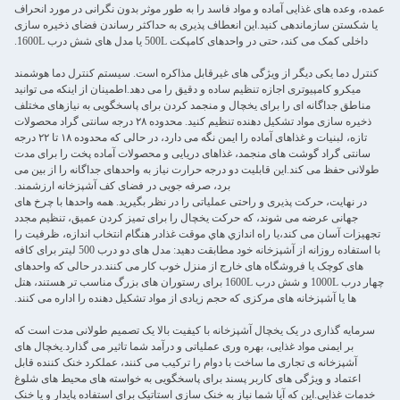
عمده، وعده های غذایی آماده و مواد فاسد را به طور موثر بدون نگرانی در مورد انحراف
یا شکستن سازماندهی کنید.این انعطاف پذیری به حداکثر رساندن فضای ذخیره سازی
داخلی کمک می کند، حتی در واحدهای کامپکت 500L یا مدل های شش درب 1600L.
کنترل دما یکی دیگر از ویژگی های غیرقابل مذاکره است. سیستم کنترل دما هوشمند
میکرو کامپیوتری اجازه تنظیم ساده و دقیق را می دهد.اطمینان از اینکه می توانید
مناطق جداگانه ای را برای یخچال و منجمد کردن برای پاسخگویی به نیازهای مختلف
ذخیره سازی مواد تشکیل دهنده تنظیم کنید. محدوده ۲۸ درجه سانتی گراد محصولات
تازه، لبنیات و غذاهای آماده را ایمن نگه می دارد، در حالی که محدوده ۱۸ تا ۲۲ درجه
سانتی گراد گوشت های منجمد، غذاهای دریایی و محصولات آماده پخت را برای مدت
طولانی حفظ می کند.این قابلیت دو درجه حرارت نیاز به واحدهای جداگانه را از بین می
برد، صرفه جویی در فضای کف آشپزخانه ارزشمند.
در نهایت، حرکت پذیری و راحتی عملیاتی را در نظر بگیرید. همه واحدها با چرخ های
جهانی عرضه می شوند، که حرکت یخچال را برای تمیز کردن عمیق، تنظیم مجدد
تجهیزات آسان می کند،يا راه اندازي هاي موقت غذادر هنگام انتخاب اندازه، ظرفیت را
با استفاده روزانه از آشپزخانه خود مطابقت دهید: مدل های دو درب 500 لیتر برای کافه
های کوچک یا فروشگاه های خارج از منزل خوب کار می کنند.در حالی که واحدهای
چهار درب 1000L و شش درب 1600L برای رستوران های بزرگ مناسب تر هستند، هتل
ها یا آشپزخانه های مرکزی که حجم زیادی از مواد تشکیل دهنده را اداره می کنند.
سرمایه گذاری در یک یخچال آشپزخانه با کیفیت بالا یک تصمیم طولانی مدت است که
بر ایمنی مواد غذایی، بهره وری عملیاتی و درآمد شما تاثیر می گذارد.یخچال های
آشپزخانه ی تجاری ما ساخت با دوام را ترکیب می کنند، عملکرد خنک کننده قابل
اعتماد و ویژگی های کاربر پسند برای پاسخگویی به خواسته های محیط های شلوغ
خدمات غذایی.این که آیا شما نیاز به خنک سازی استاتیک برای استفاده پایدار و یا خنک