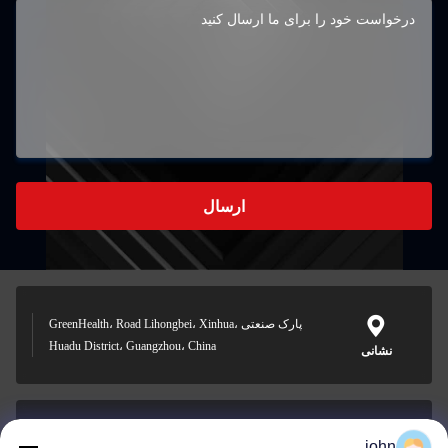
ارسال
پارک صنعتی GreenHealth، Road Lihongbei، Xinhua،
Huadu District، Guangzhou، China
نشانی
john