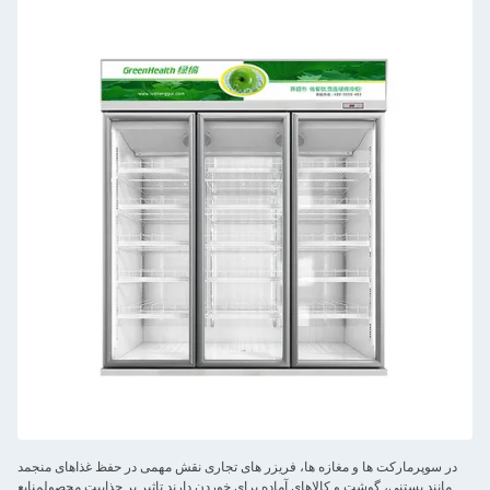
در سوپرمارکت ها و مغازه ها، فریزر های تجاری نقش مهمی در حفظ غذاهای منجمد
مانند بستنی، گوشت و کالاهای آماده برای خوردن دارند.تاثیر بر جذابیت محصولمنابع