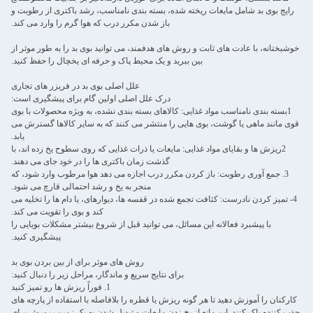
رایج بوی بد شامل مایعات ریخته شده، بسته بندی نامناسب، رشد باکتری از رطوبت و
باز شدن مکرر درب که هوا گرم را وارد می کند.
خوشبختانه، با عادت های ثابت و روش های هدفمند، می توانید بوی بد را به طور موثر از
بین ببرید و یک محیط پاک و حرفه ای یخچال را حفظ کنید.
علل اصلی بوی بد در فریزر های تجاری
درک علل اصلی اولین گام برای پیشگیری است:
1بسته بندی نامناسب مواد غذایی: کالاهای بسته بندی نشده، به ویژه محصولات با بوی
قوی مانند ماهی یا گوشت، بوی هایی را منتشر می کنند که به سایر کالاها گسترش می
یابد.
2ریزش ها و بقایای مواد غذایی: مایعات یا ذرات غذایی که روی سطوح یخ زده اند، با
گذشت زمان باکتری ها را در خود جای می دهند.
3. جمع آوری رطوبت: باز کردن مکرر درب اجازه می دهد هوا مرطوب وارد شود، که
منجر به یخ و رشد احتمالی قارچ می شود.
4- تمیز کردن نادرست: کثافت تجمع شده در قفسه ها، دیوارهای، یا دام ها را تخلیه می
کند و بوی را تقویت می کند.
با پیشبرد فعالانه این مسائل، می توانید قبل از شروع بیشتر مشکلات بویایی را
پیشگیری کنید.
روش های موثر برای از بین بردن بوی بد
برای نتایج سریع و ماندگار، مراحل زیر را دنبال کنید:
1. فوراً ریزش ها رو تمیز کنید
کارکنان را آموزش دهید تا هر گونه ریزش یا قطره را بلافاصله با استفاده از پارچه های
جذب کننده پاک کنند. این مانع از یخ زدن مایعات و تبدیل شدن به یک زمین پرورش برای