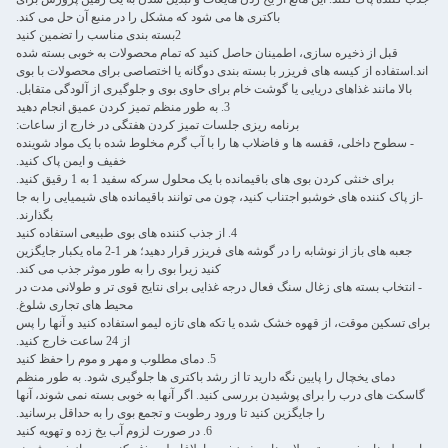
باکتری ها می شود که مشکل را در منبع آن حل می کند.
2بسته بندی مناسب را تضمین کنید
قبل از ذخیره سازی، اطمینان حاصل کنید که تمام محصولات به خوبی بسته شده
اند.استفاده از کیسه های فریزر با بسته بندی دوگانه یا اختصاصی برای محصولات با بوی
بالا مانند غذاهای دریایی یا گوشت خام برای حاوی بوی و جلوگیری از آلودگی متقابل.
3. به طور منظم تمیز کردن عمیق انجام دهید
برنامه ریزی جلسات تمیز کردن هفتگی در خارج از ساعات:
- سطوح داخلی، قفسه ها و فاضلاب ها را با آب گرم مخلوط شده با یک مواد شوینده
خفیف و ایمن پاک کنید.
برای خنثی کردن بوی های باقیمانده با یک محلول سرکه سفید 1 به 1 رقیق کنید.
-از پاک کننده های خوشبو اجتناب کنید، چون می توانند باقیمانده های شیمیایی را به جا
بگذارند.
4. از جذب کننده های بوی طبیعی استفاده کنید
جعبه های باز از نوشابه را در گوشه های فریزر قرار دهید؛ هر 1-2 ماه یکبار جایگزین
کنید زیرا بوی را به طور موثر جذب می کند.
- انتخاب بسته های زغال سنگ فعال درجه غذایی برای نتایج قوی تر و طولانی مدت در
محیط های تجاری شلوغ.
برای تسکین موقت، از قهوه خشک شده یا تکه های تازه لیمو استفاده کنید و آنها را پس
از 24 ساعت خارج کنید.
5. دمای مطلوب و مهر و موم را حفظ کنید
دمای یخچال را پایین نگه دارید تا از رشد باکتری ها جلوگیری شود. به طور منظم
گاسکت های درب را برای پوشیدن بررسی کنید. اگر آنها به خوبی بسته نمی شوند، آنها
را جایگزین کنید تا ورود رطوبت و تجمع بوی را به حداقل برسانید.
6. در صورت لزوم آب یخ زده و تهویه کنید