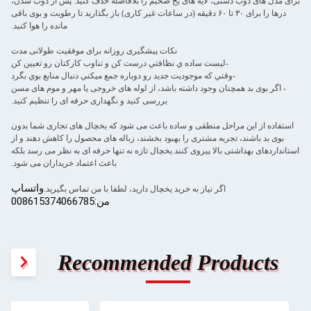
برای مدل های ذوب دستی، لایه های یخ ضخیم را بلافاصله حذف کنید. پس از ذوب شدن،
درها را برای ۳۰ تا ۶۰ دقیقه (در ساعات غیر کاری) باز بگذارید تا رطوبت و بوی باقی
مانده را هوا کنید.
نکات پیشگیری روزانه برای موفقیت طولانی مدت
-ليست ساده ي نظافتي درست کن و تناوب کارکنان رو تعيين کن
-وقتي که موجوديت جديد رو دوباره جمع ميکني دنبال منابع بوي بگرد
- اگر بوی بد همچنان وجود داشته باشد، از لوله های خروجی یا مهر و موم های مسن
بررسی کنید و نگهداری حرفه ای را تنظیم کنید.
استفاده از این مراحل منطقی و ساده باعث می شود که یخچال های تجاری شما بدون
بوی بد باشند، تجربه مشتری را بهبود بخشند، زباله های محصول را کاهش دهند و از
استانداردهای بهداشتی بالا پیروی کنند.یخچال تازه نه تنها حرفه ای به نظر می رسد بلکه
باعث اعتماد خریداران می شود.
واتساپ
اگر نیاز به خرید یخچال دارید، لطفا با من تماس بگیرید.
من:008615374066785
Recommended Products